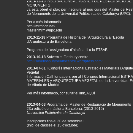
MONUMENTS
Ja està obert el plaç per inscriure al nou curs del Màster de Res
de Monuments de la Universitat Politècnica de Catalunya (UPC).
Per a més informació:
http://mrmbcn.net/
master.mrm@upc.edu
2013-11-18
Programa de Historia de l'Arquitectura a l'Escola
d'Arquitectura de Barcelona
Programa de l'assignatura d'història III a la ETSAB
2013-10-18
Salvem el Finsbury centre!
http://
savefinsburyhealthcentre.
wordpress.com/
2013-07-01
I Congrès Internacional Estrategies Materials i Arquit
Vegetal
Informació i Call for papers per al
I Congrés Internacional ESTR
MATERIALES y ARQUITECTURA VEGETAL de la Universidad Fr
de Vitoria de Madrid.
Per més informació, consultar el link,
AQUÍ
2013-04-03
Programa del Màster de Restauració de Monuments
23a edició del màster a Barcelona. (2013-2015)
Universitat Politècnica de Catalunya
Inscripcions fins el 30 de setembre!!
(Inici de classes el 15 d'octubre)
Consulta el programa del curs
aquí
!