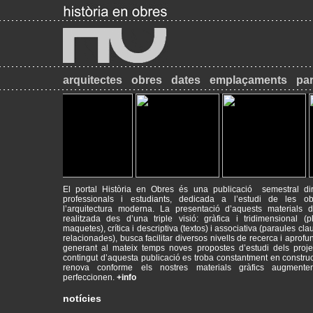
arquitectes
obres
dates
emplaçaments
par
El portal Història en Obres és una publicació semestral dir
professionals i estudiants, dedicada a l’estudi de les o
l’arquitectura moderna. La presentació d’aquests materials d’
realitzada des d’una triple visió: gràfica i tridimensional (p
maquetes), crítica i descriptiva (textos) i associativa (paraules cla
2017-09-18
Máster de Restauración de Monumentos
relacionades), busca facilitar diversos nivells de recerca i aprofu
PATRIMONI - RESTAURACIÓ - HISTÒRIA
generant al mateix temps noves propostes d’estudi dels proje
contingut d’aquesta publicació es troba constantment en construc
renova conforme els nostres materials gràfics augment
2014-09-26
INICI DE CURS ACADÈMIC
perfeccionen.
+info
Animeu-vos a visitar el web del Màster de Restauració de Monum
mrmbcn.net/
notícies
2013-12-10
INSCRIPCIONS AL MÀSTER DE RESTAURACIÓ DE