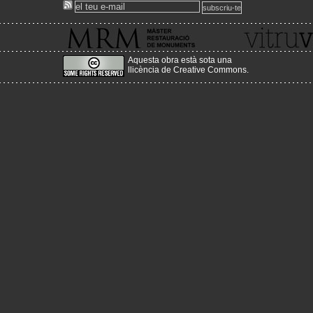
També pots sol·licitar informació en castellà o anglés a
master.mrm@upc.edu
www.mrmbcn.net
Aquesta obra està sota una
llicència de Creative Commons
.
2012-03-13
Nova adreça del Portal!
Acabem d'enllestir el canvi de servidor, a un més estable, amb m
i amb més prestacions, canviant l'adreça per:
www.historiaenobres.net
2010-08-26
Sorgeix la versió en castellà de la web vitruvius!
http://www.vitruvius.es/
2010-04-25
Nova actualització de continguts!
Estem començant a pujar la nova actualització del seme
primavera!