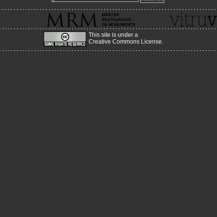
També pots sol·licitar informació en castellà o anglés a
master.mrm@upc.edu
www.mrmbcn.net
This site is under a
Creative Commons License
.
2012-03-13
Nova adreça del Portal!
Acabem d'enllestir el canvi de servidor, a un més estable, amb m
i amb més prestacions, canviant l'adreça per:
www.historiaenobres.net
2010-08-26
Sorgeix la versió en castellà de la web vitruvius!
http://www.vitruvius.es/
2010-04-25
Nova actualització de continguts!
Estem començant a pujar la nova actualització del seme
primavera!