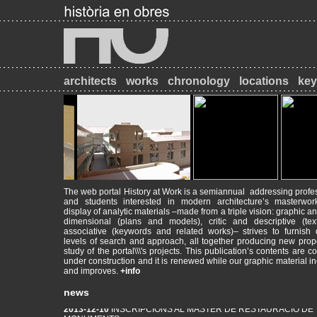
architects
works
chronology
locations
ke
The web portal History at Work is a semiannual addressing profe
and students interested in modern architecture’s masterwor
display of analytic materials –made from a triple vision: graphic an
dimensional (plans and models), critic and descriptive (tex
2017-09-18
Máster de Restauración de Monumentos
associative (keywords and related works)– strives to furnish d
PATRIMONI - RESTAURACIÓ - HISTÒRIA
levels of search and approach, all together producing new prop
study of the portal\\\'s projects. This publication’s contents are c
under construction and it is renewed while our graphic material i
2014-09-26
INICI DE CURS ACADÈMIC
and improves.
+info
Animeu-vos a visitar el web del Màster de Restauració de Monum
mrmbcn.net/
news
2013-12-10
INSCRIPCIONS AL MÀSTER DE RESTAURACIÓ DE
MONUMENTS