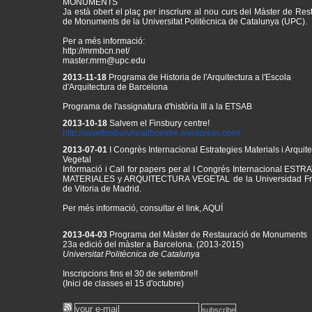
Ja està obert el plaç per inscriure al nou curs del Màster de Res
de Monuments de la Universitat Politècnica de Catalunya (UPC).
Per a més informació:
http://mrmbcn.net/
master.mrm@upc.edu
2013-11-18
Programa de Historia de l'Arquitectura a l'Escola
d'Arquitectura de Barcelona
Programa de l'assignatura d'història III a la ETSAB
2013-10-18
Salvem el Finsbury centre!
http://
savefinsburyhealthcentre.
wordpress.com/
2013-07-01
I Congrès Internacional Estrategies Materials i Arquit
Vegetal
Informació i Call for papers per al
I Congrés Internacional ESTR
MATERIALES y ARQUITECTURA VEGETAL de la Universidad Fr
de Vitoria de Madrid.
Per més informació, consultar el link,
AQUÍ
2013-04-03
Programa del Màster de Restauració de Monuments
23a edició del màster a Barcelona. (2013-2015)
Universitat Politècnica de Catalunya
Inscripcions fins el 30 de setembre!!
(Inici de classes el 15 d'octubre)
Consulta el programa del curs
aquí
!