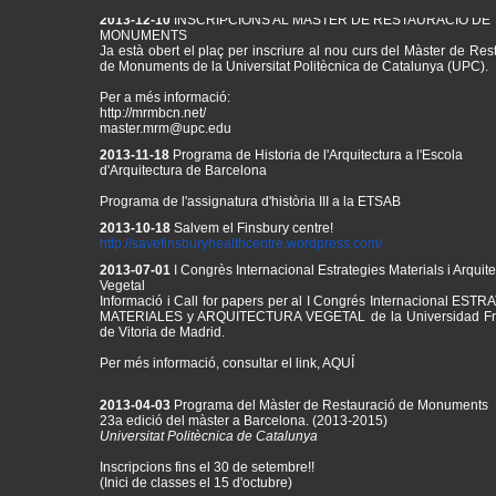
2013-12-10
INSCRIPCIONS AL MÀSTER DE RESTAURACIÓ DE
MONUMENTS
Ja està obert el plaç per inscriure al nou curs del Màster de Res
de Monuments de la Universitat Politècnica de Catalunya (UPC).
Per a més informació:
http://mrmbcn.net/
master.mrm@upc.edu
2013-11-18
Programa de Historia de l'Arquitectura a l'Escola
d'Arquitectura de Barcelona
Programa de l'assignatura d'història III a la ETSAB
2013-10-18
Salvem el Finsbury centre!
http://
savefinsburyhealthcentre.
wordpress.com/
2013-07-01
I Congrès Internacional Estrategies Materials i Arquit
Vegetal
Informació i Call for papers per al
I Congrés Internacional ESTR
MATERIALES y ARQUITECTURA VEGETAL de la Universidad Fr
de Vitoria de Madrid.
Per més informació, consultar el link,
AQUÍ
2013-04-03
Programa del Màster de Restauració de Monuments
23a edició del màster a Barcelona. (2013-2015)
Universitat Politècnica de Catalunya
Inscripcions fins el 30 de setembre!!
(Inici de classes el 15 d'octubre)