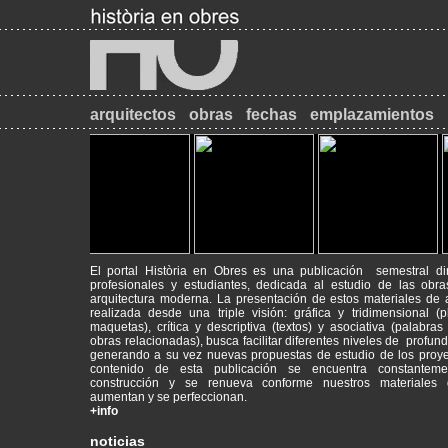
arquitectos
obras
fechas
emplazamientos
El portal Història en Obres es una publicación semestral di
profesionales y estudiantes, dedicada al estudio de las obr
arquitectura moderna. La presentación de estos materiales de a
realizada desde una triple visión: gráfica y tridimensional (
maquetas), crítica y descriptiva (textos) y asociativa (palabras
obras relacionadas), busca facilitar diferentes niveles de profund
2017-09-18
Máster de Restauración de Monumentos
generando a su vez nuevas propuestas de estudio de los proye
PATRIMONI - RESTAURACIÓ - HISTÒRIA
contenido de esta publicación se encuentra constantem
construcción y se renueva conforme nuestros materiales g
aumentan y se perfeccionan.
2014-09-26
INICI DE CURS ACADÈMIC
+info
Animeu-vos a visitar el web del Màster de Restauració de Monum
mrmbcn.net/
noticias