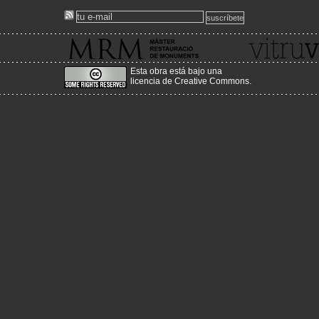
Consulta el programa del curs
aquí
!
També pots sol·licitar informació en castellà o anglés a
master.mrm@upc.edu
www.mrmbcn.net
Esta obra está bajo una
licencia de Creative Commons
.
2012-03-13
Nova adreça del Portal!
Acabem d'enllestir el canvi de servidor, a un més estable, amb m
i amb més prestacions, canviant l'adreça per:
www.historiaenobres.net
2010-08-26
Sorgeix la versió en castellà de la web vitruvius!
http://www.vitruvius.es/
2010-04-25
Nova actualització de continguts!
Estem començant a pujar la nova actualització del seme
primavera!