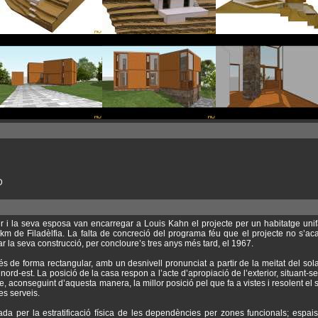
D
i la seva esposa van encarregar a Louis Kahn el projecte per un habitatge unifa
km de Filadèlfia. La falta de concreció del programa féu que el projecte no s’acab
la seva construcció, per concloure’s tres anys més tard, el 1967.
és de forma rectangular, amb un desnivell pronunciat a partir de la meitat del sol
 nord-est. La posició de la casa respon a l’acte d’apropiació de l’exterior, situant-s
 aconseguint d’aquesta manera, la millor posició pel que fa a vistes i resolent el
es serveis.
da per la estratificació física de les dependències per zones funcionals; espais 