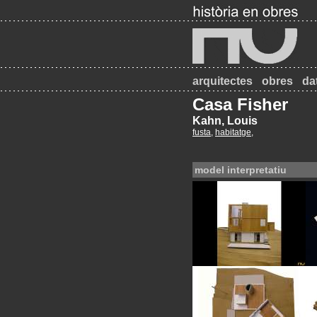
arquitectes
obres
da
Casa Fisher
Kahn, Louis
fusta
,
habitatge
,
model interpretatiu