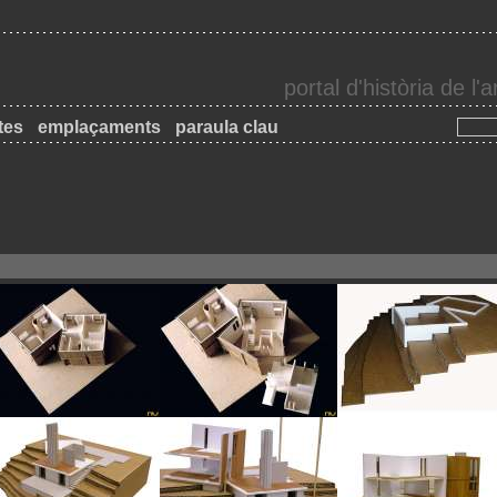
portal d'història de l
tes
emplaçaments
paraula clau