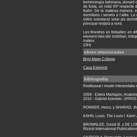
terminologia kahniana, donant c
de fusta, un rotat 45º respecte 
Kahn. De la mateixa manera, el
dormitoris i serveis a l’altre. 
millor orientació solar als dormi
principal restarà a nord.
Les finestres es treballen en di
element més del mobiliari, integr
mateix.
(OH)
obres relacionades
Bryn Mawr College
Casa Esherick
bibliografia
Redibuixat i model interpretatiu r
2006 - Estela Martagón, Anabel
2010 - Gabriel Azeredo. UFRGS 
RONNER, Heinz, y SHARAD, Jh
KAHN, Louis.
The Louis I. Kahn 
BROWNLEE, David B. y DE LO
Rizzoli International Publication