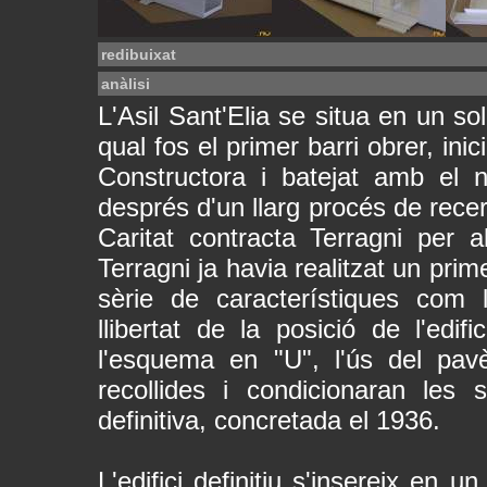
redibuixat
anàlisi
L'Asil Sant'Elia se situa en un so
qual fos el primer barri obrer, in
Constructora i batejat amb el no
després d'un llarg procés de recer
Caritat contracta Terragni per 
Terragni ja havia realitzat un pri
sèrie de característiques com l
llibertat de la posició de l'edif
l'esquema en "U", l'ús del pa
recollides i condicionaran les 
definitiva, concretada el 1936.
L'edifici definitiu s'insereix en