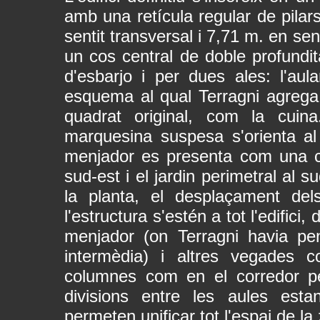
amb una retícula regular de pila
sentit transversal i 7,71 m. en sen
un cos central de doble profundita
d'esbarjo i per dues ales: l'aul
esquema al qual Terragni agrega
quadrat original, com la cui
marquesina suspesa s'orienta al 
menjador es presenta com una ca
sud-est i el jardin perimetral al 
la planta, el desplaçament del
l'estructura s'estén a tot l'edifi
menjador (on Terragni havia pe
intermèdia) i altres vegades c
columnes com en el corredor pe
divisions entre les aules est
permeten unificar tot l'espai de la