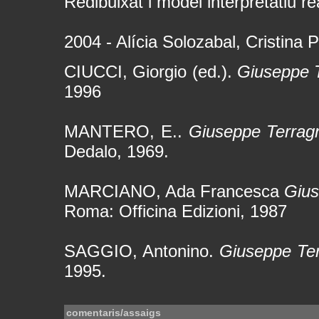
Redibuixat i model interpretatiu rea
2004 - Alícia Solozabal, Cristina P
CIUCCI, Giorgio (ed.).
Giuseppe T
1996
MANTERO, E..
Giuseppe Terragni
Dedalo, 1969.
MARCIANO, Ada Francesca
Gius
Roma: Officina Edizioni, 1987
SAGGIO, Antonino.
Giuseppe Ter
1995.
comentaris/assaigs