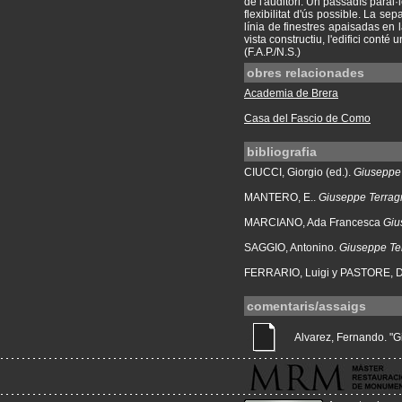
de l'auditori. Un passadís paral·
flexibilitat d'ús possible. La se
línia de finestres apaisadas en l
vista constructiu, l'edifici cont
(F.A.P./N.S.)
obres relacionades
Academia de Brera
Casa del Fascio de Como
bibliografia
CIUCCI, Giorgio (ed.).
Giuseppe 
MANTERO, E..
Giuseppe Terragni
MARCIANO, Ada Francesca
Giu
SAGGIO, Antonino.
Giuseppe Ter
FERRARIO, Luigi y PASTORE, D
comentaris/assaigs
Alvarez, Fernando. "Gi