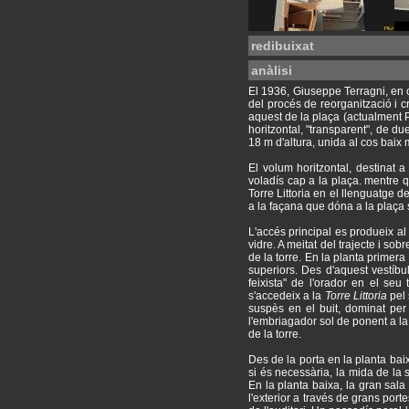
redibuixat
anàlisi
El 1936, Giuseppe Terragni, en 
del procés de reorganització i cr
aquest de la plaça (actualment Pl
horitzontal, "transparent", de du
18 m d'altura, unida al cos baix 
El volum horitzontal, destinat 
voladís cap a la plaça. mentre q
Torre Littoria en el llenguatge de
a la façana que dóna a la plaça 
L'accés principal es produeix al 
vidre. A meitat del trajecte i sob
de la torre. En la planta primera
superiors. Des d'aquest vestíbul
feixista" de l'orador en el seu
s'accedeix a la
Torre Littoria
pel
suspès en el buit, dominat per 
l'embriagador sol de ponent a l
de la torre.
Des de la porta en la planta bai
si és necessària, la mida de la s
En la planta baixa, la gran sal
l'exterior a través de grans porte