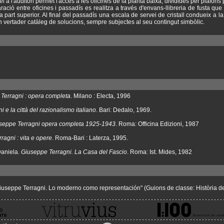
lel a l'auditori permet l'accés a les oficines de la planta baixa, dividides per plafon
paració entre oficines i passadís es realitza a través d'envans-llibreria de fusta qu
a part superior. Al final del passadís una escala de servei de cristall condueix a l
é un vertader catàleg de solucions, sempre subjectes al seu contingut simbòlic.
Terragni : opera completa
. Milano : Electa, 1996
 e la città del razionalismo italiano
. Bari: Dedalo, 1969.
seppe Terragni opera completa 1925-1943
. Roma: Officina Edizioni, 1987
ragni : vita e opere
. Roma-Bari : Laterza, 1995.
aniela.
Giuseppe Terragni. La Casa del Fascio
. Roma: Ist. Mides, 1982
useppe Terragni. Lo moderno como representación" (Guions de classe: Història de l'a