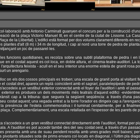
col·laboració amb Antonio Carminati guanyen el concurs per a la construcció d'un
eació de la plaça Victorio Manuel III, en el centre de la ciutat de Lissone. La Casa
aça de la Llibertat). L'edifici està format per dos volums clarament diferents en re
es plantes d'alt (8 m) i 34 m de longitud, i cap al nord una torre de pedra de plant
mitjançant un joc de passarel·les.
a les funcions quotidianes, es recolza sobre una subtil plataforma de pedra i en 
ue en el costat aquest es col·loca, en doble altura, el cinema-teatre-auditori. L
 l'arquitectura feixista - acull en el seu interior una enorme estela de granit rosa pol
surt un arengario.
lloc on els dos cossos principals es troben; una escala de granit porta al visitant 
re el costat dret, apareix un replà coincident amb el
sagrari,
paralelepípedo de pedra 
 s'accedeix a un vestíbul exterior connectat amb el foyer de l'auditori i amb el passa
 exterior es produeix un dels moviments més teatrals d'aquest edifici -evidentment
 trànsit cap a la tribuna- que segueix la següent seqüència: a través d'una pas
 seu costat aquest; una vegada entrat a la torre l'orador es dirigeix cap a
l'arengari
la presència de l'estela commemorativa i il·luminat cenitalmente, per a finalmen
a plaça. Complementàriament, una escala retallada en l'espessor de les parets de p
xa s'accedeix a un gran vestíbul connectat directament amb l'auditori, format per
ala. A l'auditori es pot accedir també des del seu costat oest, a través d'un passadís 
a es presenta amb una de suau pendent resolta amb unes grades molt baixes; per
s pivotants situades sota de prims envans col·locats en diagonal, i l'últim pla diagona