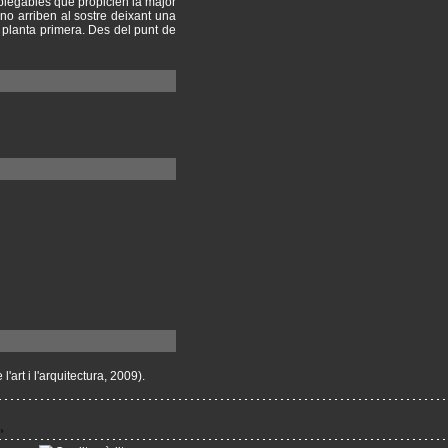
s plegables que propicien la major
e no arriben al sostre deixant una
a planta primera. Des del punt de
rt i l'arquitectura, 2009).