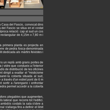
a Casa del Fascio, convocat dins
 del Fascio se situa en el costat
cíproca relació: cap al sud un cos
a rectangular de 4,15m x 7,80 m i
la primera planta es projecta en
a torre de pedra fosca-denominada
it dedicada als màrtirs feixistes i
fins un replà amb grans portes de
i vidre que condueix a l'interior
dís de distribució de les oficines
 dirigit a exaltar el "misticisme
sarel·la coberta situada al sud,
o
a través d'un estret pont de 6 m
t sortir a
l'arengario
i enfrontar
edra permet accedir a la coberta
 plafons plegables que augmenten,
lateral que recorre tot l'edifici.
 ambdós costats la sala s'obre a
l s'allarga fins a definir el límit