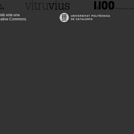
stà sota una
reative Commons
.