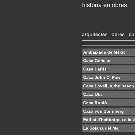
arquitectes
obres
da
Ambaixada de Mèxic
Casa Gericke
Casa Harris
Casa John C. Pew
Casa Lovell in the beach
Casa Oks
Casa Rubió
Casa von Sternberg
Edifici d'habitatges a l
La Solana del Mar