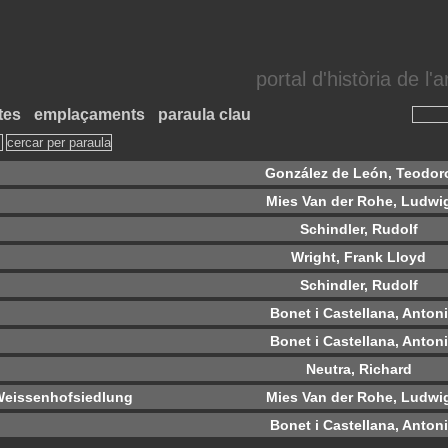
portal d'història de l
tes
emplaçaments
paraula clau
González de León, Teodor
Mies Van der Rohe, Ludwi
Schindler, Rudolf
Wright, Frank Lloyd
Schindler, Rudolf
Bonet i Castellana, Antoni
Bonet i Castellana, Antoni
Neutra, Richard
a Weissenhofsiedlung
Mies Van der Rohe, Ludwi
Bonet i Castellana, Antoni