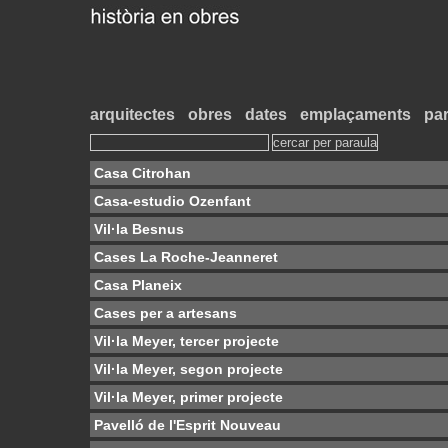
arquitectes
obres
dates
emplaçaments
par
Casa Citrohan
Casa-estudio Ozenfant
Vil·la Besnus
Cases La Roche-Jeanneret
Casa Planeix
Cases per a artesans
Vil·la Meyer, tercer projecte
Vil·la Meyer, segon projecte
Vil·la Meyer, primer projecte
Pavelló de l'Esprit Nouveau