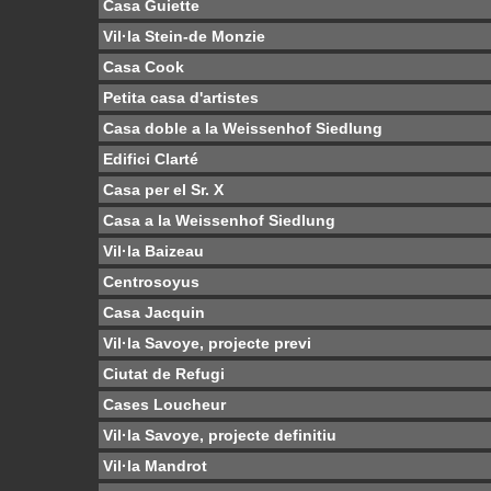
Casa Guiette
Vil·la Stein-de Monzie
Casa Cook
Petita casa d'artistes
Casa doble a la Weissenhof Siedlung
Edifici Clarté
Casa per el Sr. X
Casa a la Weissenhof Siedlung
Vil·la Baizeau
Centrosoyus
Casa Jacquin
Vil·la Savoye, projecte previ
Ciutat de Refugi
Cases Loucheur
Vil·la Savoye, projecte definitiu
Vil·la Mandrot